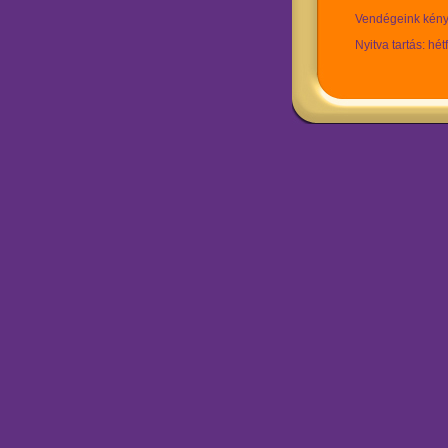
Vendégeink kénye
Nyitva tartás: hé