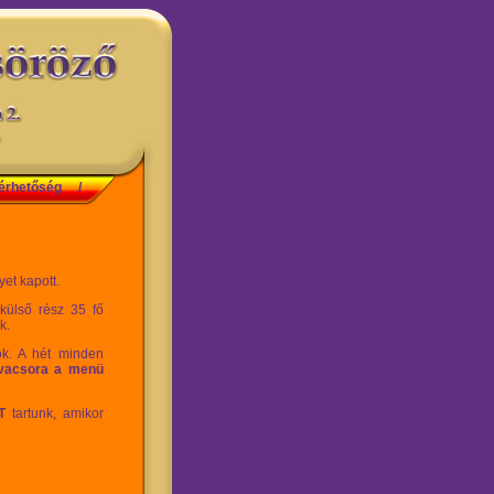
érhetőség
/
et kapott.
külső rész 35 fő
k.
ók. A hét minden
 vacsora a menü
ÉT
tartunk, amikor