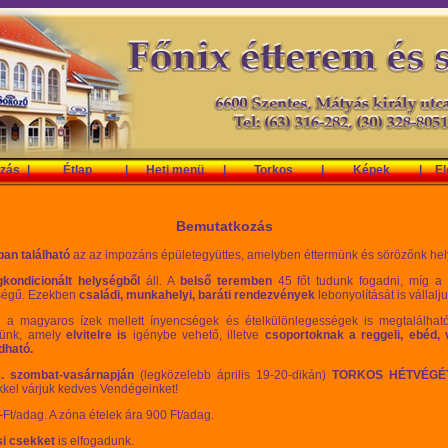
zás
|
Étlap
|
Heti menü
|
Torkos
|
Képek
|
El
Bemutatkozás
an található
az az impozáns épületegyüttes, amelyben éttermünk és sörözőnk hely
gkondicionált helységből
áll. A
belső teremben
45 főt tudunk fogadni, míg a 
ségű. Ezekben
családi, munkahelyi, baráti rendezvények
lebonyolítását is vállalju
 a magyaros ízek mellett ínyencségek és ételkülönlegességek is megtalálhat
ünk, amely
elvitelre is
igénybe vehető, illetve
csoportoknak a reggeli, ebéd,
dható.
. szombat-vasárnapján
(legközelebb április 19-20-dikán)
TORKOS HÉTVÉG
kkel várjuk kedves Vendégeinket!
Ft/adag. A zóna ételek ára 900 Ft/adag.
i csekket
is elfogadunk.