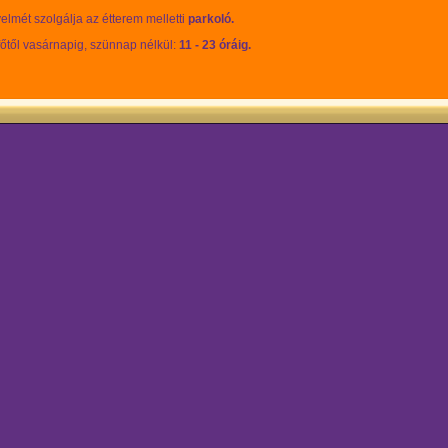
lmét szolgálja az étterem melletti
parkoló.
tfőtől vasárnapig, szünnap nélkül:
11 - 23 óráig.