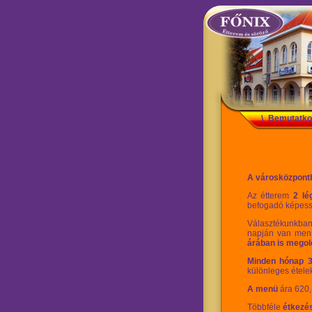
\
Bemutatko
A városközpontb
Az étterem
2 lé
befogadó képes
Választékunkban
napján van men
árában is megol
Minden hónap 3
különleges étele
A menü
ára 620,-
Többféle
étkezés